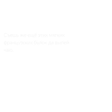
Заголовок
Съешь же ещё этих мягких
французских булок да выпей
чаю.